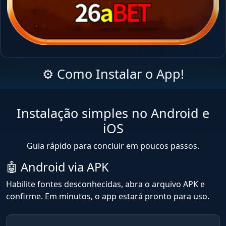
⚙️ Como Instalar o App!
Instalação simples no Android e
iOS
Guia rápido para concluir em poucos passos.
🤖 Android via APK
Habilite fontes desconhecidas, abra o arquivo APK e
confirme. Em minutos, o app estará pronto para uso.