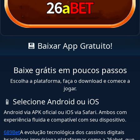
💾 Baixar App Gratuito!
Baixe grátis em poucos passos
Escolha a plataforma, faça o download e comece a
jogar.
📱 Selecione Android ou iOS
Android via APK oficial ou iOS via Safari. Ambos com
experiência fluida e compatível com seu dispositivo.
689Bet
A evolução tecnológica dos cassinos digitais
brasileiros impulsiona plataformas como a 26abet, que