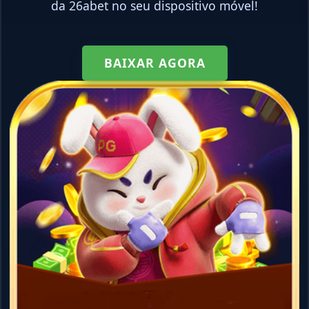
da 26abet no seu dispositivo móvel!
BAIXAR AGORA