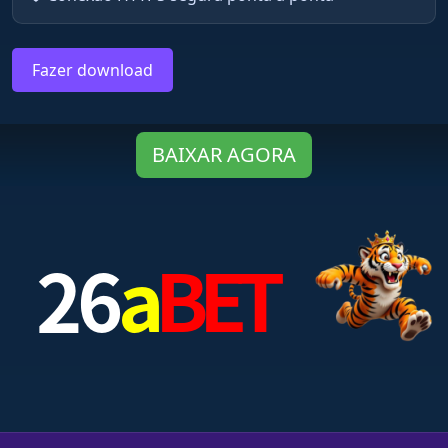
Fazer download
BAIXAR AGORA