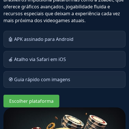
oferece gráficos avançados, jogabilidade fluida e
recursos especiais que deixam a experiência cada vez
mais próxima dos videogames atuais.
🤖 APK assinado para Android
🍎 Atalho via Safari em iOS
🧭 Guia rápido com imagens
Escolher plataforma