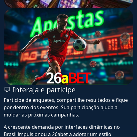
💬 Interaja e participe
Participe de enquetes, compartilhe resultados e fique
por dentro dos eventos. Sua participação ajuda a
moldar as próximas campanhas.
A crescente demanda por interfaces dinâmicas no
Brasil impulsionou a 26abet a adotar um estilo