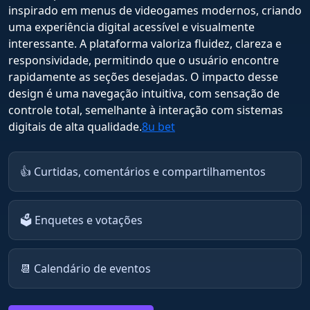
inspirado em menus de videogames modernos, criando
uma experiência digital acessível e visualmente
interessante. A plataforma valoriza fluidez, clareza e
responsividade, permitindo que o usuário encontre
rapidamente as seções desejadas. O impacto desse
design é uma navegação intuitiva, com sensação de
controle total, semelhante à interação com sistemas
digitais de alta qualidade.
8u bet
👍 Curtidas, comentários e compartilhamentos
🗳️ Enquetes e votações
📆 Calendário de eventos