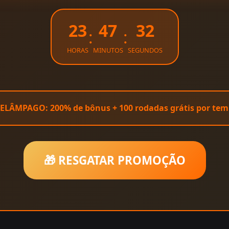
23
47
32
:
:
HORAS
MINUTOS
SEGUNDOS
RELÂMPAGO:
200% de bônus + 100 rodadas grátis por tem
🎁 RESGATAR PROMOÇÃO