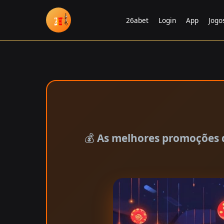
26abet
Login
App
Jogo
💰
As melhores promoções d