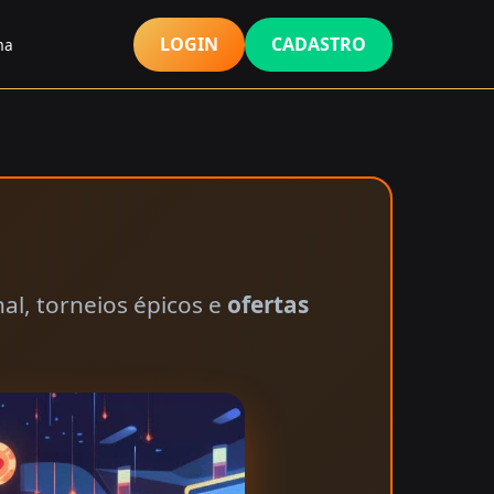
LOGIN
CADASTRO
ma
l, torneios épicos e
ofertas