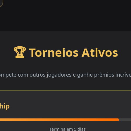
🏆 Torneios Ativos
mpete com outros jogadores e ganhe prêmios incríve
hip
Termina em 5 dias