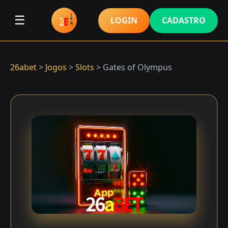
☰
LOGIN
CADASTRO
26abet
>
Jogos
>
Slots
> Gates of Olympus