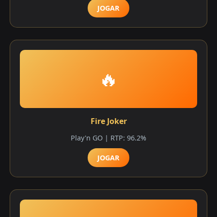
JOGAR
🔥
Fire Joker
Play'n GO | RTP: 96.2%
JOGAR