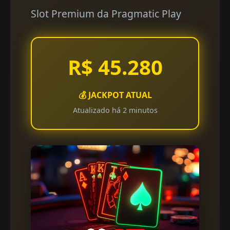
Slot Premium da Pragmatic Play
R$ 45.280
💰 JACKPOT ATUAL
Atualizado há 2 minutos