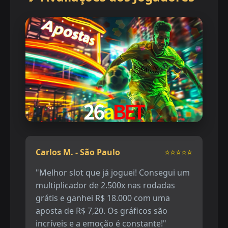
Carlos M. - São Paulo
⭐⭐⭐⭐⭐
"Melhor slot que já joguei! Consegui um
multiplicador de 2.500x nas rodadas
grátis e ganhei R$ 18.000 com uma
aposta de R$ 7,20. Os gráficos são
incríveis e a emoção é constante!"