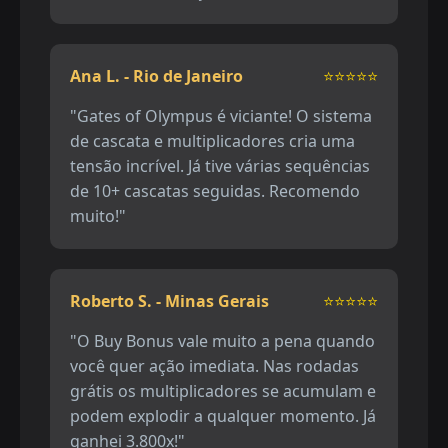
Ana L. - Rio de Janeiro
⭐⭐⭐⭐⭐
"Gates of Olympus é viciante! O sistema
de cascata e multiplicadores cria uma
tensão incrível. Já tive várias sequências
de 10+ cascatas seguidas. Recomendo
muito!"
Roberto S. - Minas Gerais
⭐⭐⭐⭐⭐
"O Buy Bonus vale muito a pena quando
você quer ação imediata. Nas rodadas
grátis os multiplicadores se acumulam e
podem explodir a qualquer momento. Já
ganhei 3.800x!"