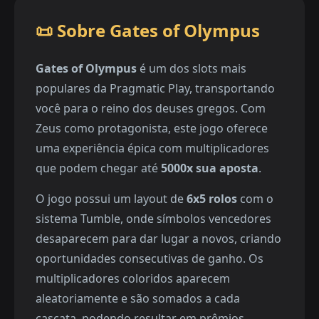
📜 Sobre Gates of Olympus
Gates of Olympus
é um dos slots mais
populares da Pragmatic Play, transportando
você para o reino dos deuses gregos. Com
Zeus como protagonista, este jogo oferece
uma experiência épica com multiplicadores
que podem chegar até
5000x sua aposta
.
O jogo possui um layout de
6x5 rolos
com o
sistema Tumble, onde símbolos vencedores
desaparecem para dar lugar a novos, criando
oportunidades consecutivas de ganho. Os
multiplicadores coloridos aparecem
aleatoriamente e são somados a cada
cascata, podendo resultar em prêmios