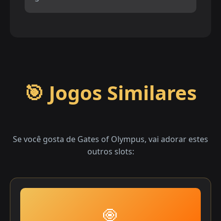
🎯 Jogos Similares
Se você gosta de Gates of Olympus, vai adorar estes
outros slots:
🍭