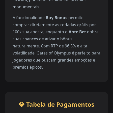
monumentais.
A funcionalidade
Buy Bonus
permite
comprar diretamente as rodadas grátis por
100x sua aposta, enquanto o
Ante Bet
dobra
suas chances de ativar o bônus
naturalmente. Com RTP de 96.5% e alta
volatilidade, Gates of Olympus é perfeito para
jogadores que buscam grandes emoções e
prêmios épicos.
💎 Tabela de Pagamentos