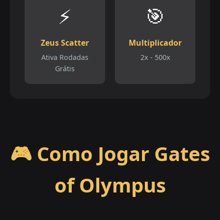
⚡
🎯
Zeus Scatter
Multiplicador
Ativa Rodadas
2x - 500x
Grátis
🎮 Como Jogar Gates
of Olympus