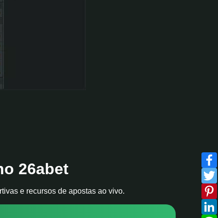
no 26abet
ivas e recursos de apostas ao vivo.