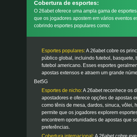
Cobertura de esportes:
O 26abet oferece uma ampla gama de esportes 
que os jogadores apostem em vários eventos e
cobrindo esportes populares como:
Esportes populares:
A 26abet cobre os prin
público global, incluindo futebol, basquete, 
futebol americano. Esses esportes geralme
apostas extensos e atraem um grande núme
Bet5G
Esportes de nicho:
A 26abet reconhece os d
apostadores e oferece opções de apostas em
como tênis de mesa, dardos, sinuca, vôlei, 
permite que os jogadores explorem esport
encontrem oportunidades de apostas que s
preferências.
Cobertura internacional:
A 26abet cobre even