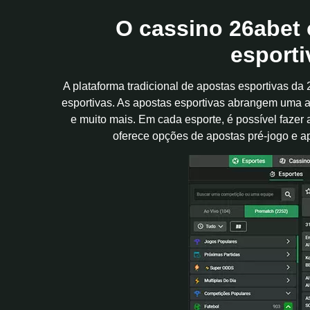
O cassino 26abet
esporti
A plataforma tradicional de apostas esportivas d
esportivas. As apostas esportivas abrangem uma amp
e muito mais. Em cada esporte, é possível fazer
oferece opções de apostas pré-jogo e ap