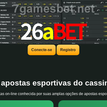
Conecte-se
Registro
 apostas esportivas do cassi
as on-line conhecida por suas amplas opções de apostas esport