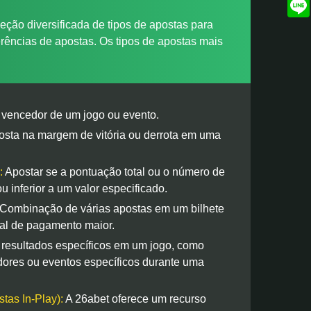
eção diversificada de tipos de apostas para
erências de apostas. Os tipos de apostas mais
vencedor de um jogo ou evento.
sta na margem de vitória ou derrota em uma
:
Apostar se a pontuação total ou o número de
u inferior a um valor especificado.
Combinação de várias apostas em um bilhete
ial de pagamento maior.
resultados específicos em um jogo, como
res ou eventos específicos durante uma
tas In-Play):
A 26abet oferece um recurso