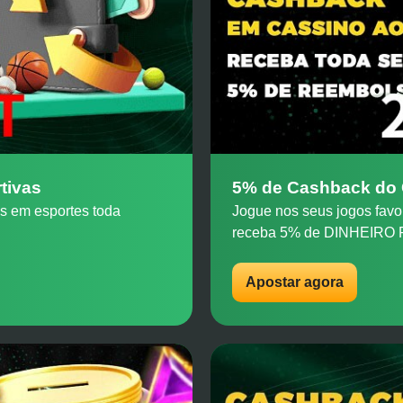
tivas
5% de Cashback do 
s em esportes toda
Jogue nos seus jogos favo
receba 5% de DINHEIRO RE
Apostar agora