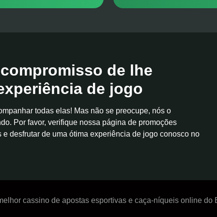
o compromisso de lhe
experiência de jogo
companhar todas elas! Mas não se preocupe, nós o
o. Por favor, verifique nossa página de promoções
 e desfrutar de uma ótima experiência de jogo conosco no
elhor cassino de apostas esportivas e caça-níqueis online do Bra