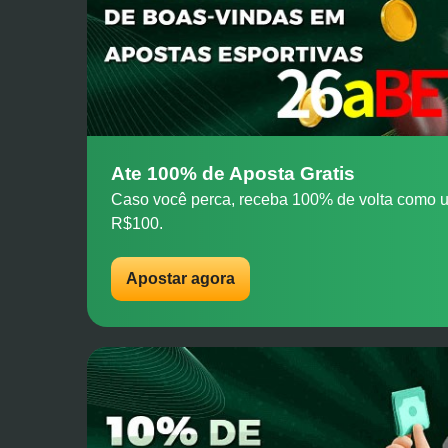
Ate 100% de Aposta Gratis
Caso você perca, receba 100% de volta como u
R$100.
Apostar agora