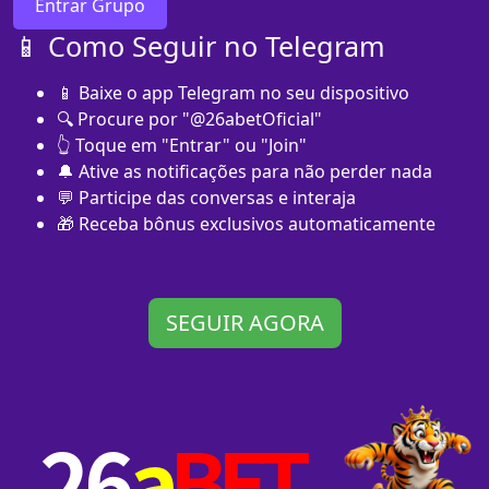
Entrar Grupo
📱 Como Seguir no Telegram
📱 Baixe o app Telegram no seu dispositivo
🔍 Procure por "@26abetOficial"
👆 Toque em "Entrar" ou "Join"
🔔 Ative as notificações para não perder nada
💬 Participe das conversas e interaja
🎁 Receba bônus exclusivos automaticamente
SEGUIR AGORA