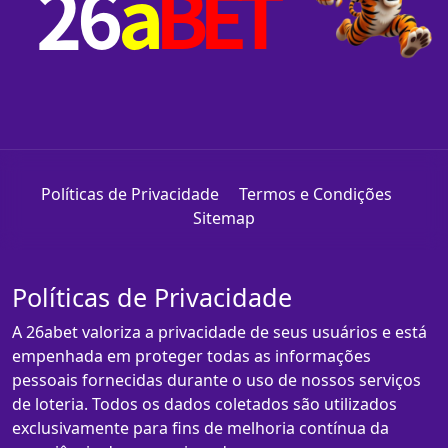
Políticas de Privacidade
Termos e Condições
Sitemap
Políticas de Privacidade
A 26abet valoriza a privacidade de seus usuários e está
empenhada em proteger todas as informações
pessoais fornecidas durante o uso de nossos serviços
de loteria. Todos os dados coletados são utilizados
exclusivamente para fins de melhoria contínua da