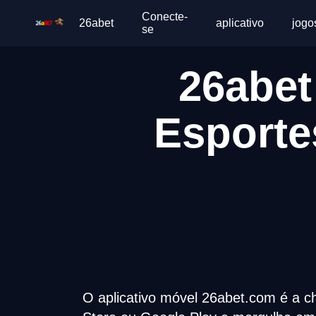
Conecte-
26abet
aplicativo
jogo
se
26abet
Esporte
O aplicativo móvel 26abet.com é a ch