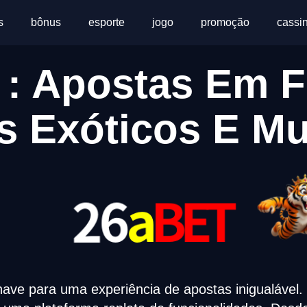
s
bônus
esporte
jogo
promoção
cassi
 : Apostas Em F
s Exóticos E Mu
ave para uma experiência de apostas inigualável.