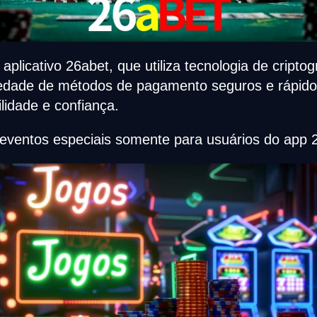
plicativo 26abet, que utiliza tecnologia de cripto
iedade de métodos de pagamento seguros e rápido
lidade e confiança.
eventos especiais somente para usuários do app 