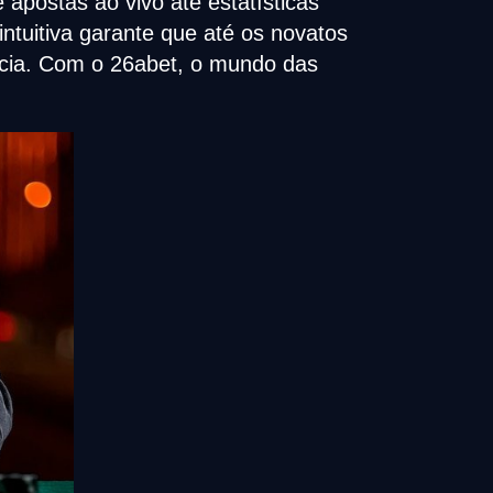
apostas ao vivo até estatísticas
ntuitiva garante que até os novatos
ência. Com o 26abet, o mundo das