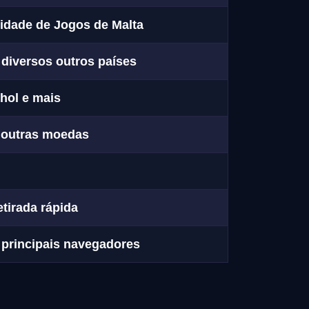
idade de Jogos de Malta
 diversos outros países
hol e mais
s outras moedas
tirada rápida
 principais navegadores