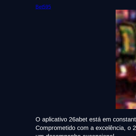
Bet595
O aplicativo 26abet está em constan
Comprometido com a excelência, o 26