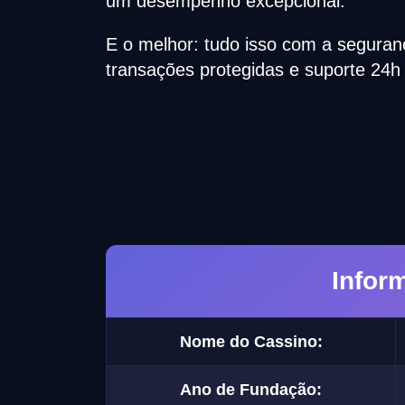
um desempenho excepcional.
E o melhor: tudo isso com a seguranç
transações protegidas e suporte 24h 
Infor
Nome do Cassino:
Ano de Fundação: