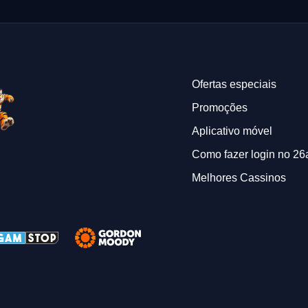
Ofertas especiais
Promoções
Aplicativo móvel
Como fazer login no 26
Melhores Cassinos