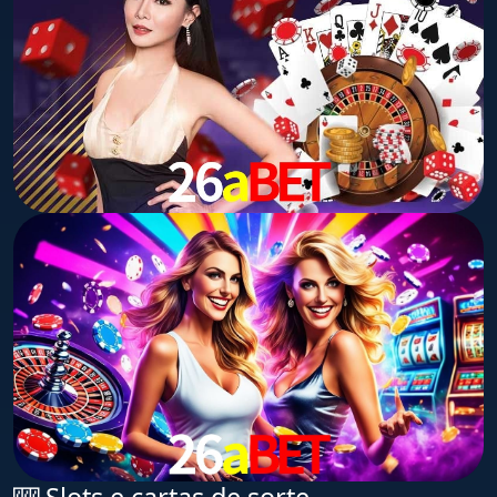
🎰 Slots e cartas de sorte