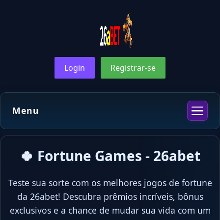
Login
Registrar-se
Menu
🍀 Fortune Games - 26abet
Teste sua sorte com os melhores jogos de fortune
da 26abet! Descubra prêmios incríveis, bônus
exclusivos e a chance de mudar sua vida com um