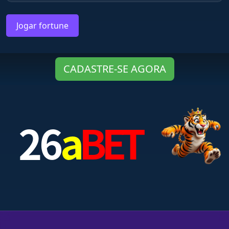
Jogar fortune
CADASTRE-SE AGORA