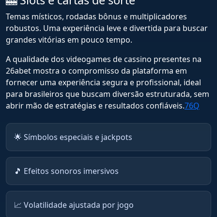
Temas místicos, rodadas bônus e multiplicadores
robustos. Uma experiência leve e divertida para buscar
grandes vitórias em pouco tempo.
A qualidade dos videogames de cassino presentes na
26abet mostra o compromisso da plataforma em
fornecer uma experiência segura e profissional, ideal
para brasileiros que buscam diversão estruturada, sem
abrir mão de estratégias e resultados confiáveis.
76Q
🌟 Símbolos especiais e jackpots
🎵 Efeitos sonoros imersivos
📈 Volatilidade ajustada por jogo