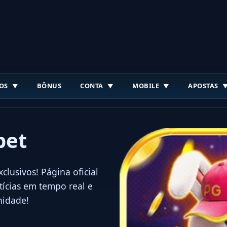
OS
BÔNUS
CONTA
MOBILE
APOSTAS
bet
lusivos! Página oficial
ícias em tempo real e
nidade!