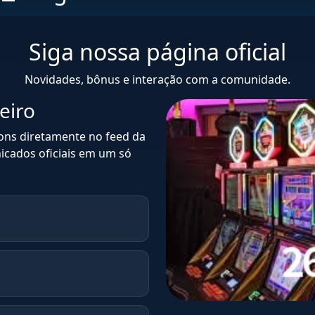
Siga nossa página oficial
Novidades, bônus e interação com a comunidade.
eiro
ns diretamente no feed da
cados oficiais em um só