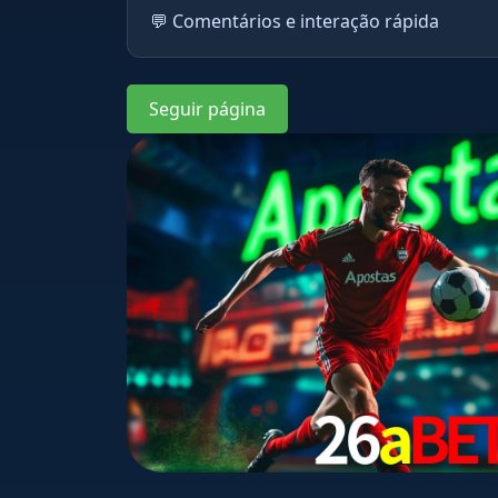
💬 Comentários e interação rápida
Seguir página