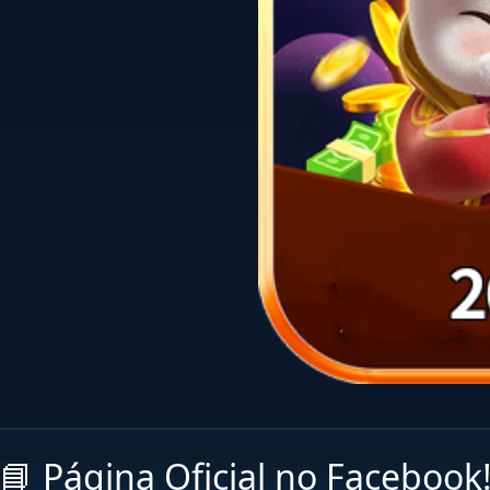
📘 Página Oficial no Facebook