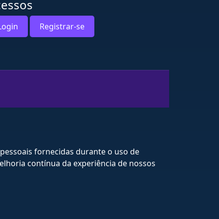
cessos
Login
Registrar-se
 pessoais fornecidas durante o uso de
elhoria contínua da experiência de nossos