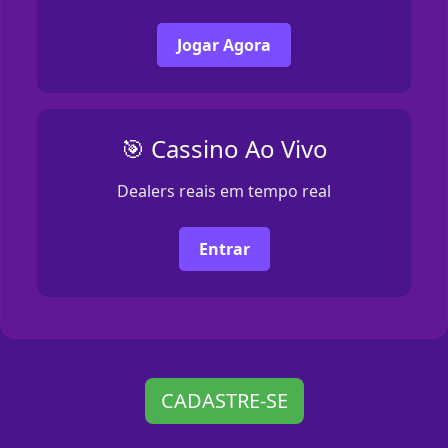
Jogar Agora
🎯 Cassino Ao Vivo
Dealers reais em tempo real
Entrar
CADASTRE-SE