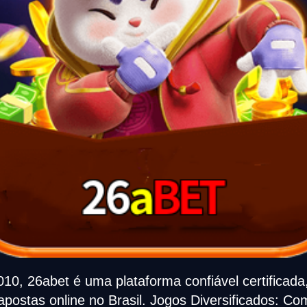
10, 26abet é uma plataforma confiável certificada
apostas online no Brasil. Jogos Diversificados: Co