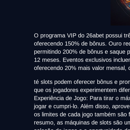
O programa VIP do 26abet possui trê
oferecendo 150% de bônus. Ouro re
permitindo 200% de bônus e saque pr
12 meses. Eventos exclusivos inclue
oferecendo 20% mais valor mensal,
té slots podem oferecer bônus e pr
que os jogadores experimentem difer
Experiência de Jogo: Para tirar o m
jogar e cumpri-lo. Além disso, apro
os limites de cada jogo também são 
resumo, as máquinas de slots são um