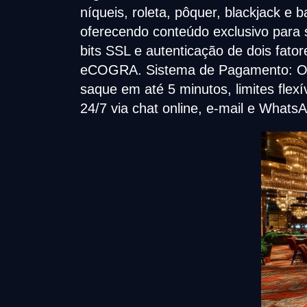
níqueis, roleta, pôquer, blackjack 
oferecendo conteúdo exclusivo para s
bits SSL e autenticação de dois fat
eCOGRA. Sistema de Pagamento: Ofer
saque em até 5 minutos, limites flex
24/7 via chat online, e-mail e What