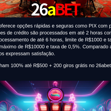
ferece opções rápidas e seguras como PIX com p
es de crédito são processados em até 2 horas co
ocessamento de até 6 horas, limite de R$1000 e 
te máximo de R$10000 e taxa de 0,5%. Comparado
os expressam satisfação.
ham 100% até R$500 + 200 giros grátis no 26abet