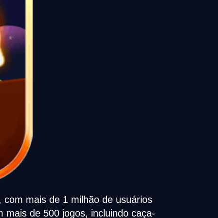
, com mais de 1 milhão de usuários
m mais de 500 jogos, incluindo caça-