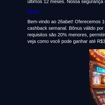
últimos 12 meses. Nossa segurança e
BBrbet
Bem-vindo ao 26abet! Oferecemos 10
cashback semanal. Bônus válido por 
requisitos são 20% menores, permitin
veja como você pode ganhar até R$3