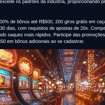
xcede os padrões da indústria, proporcionando pr
0% de bônus até R$500, 200 giros grátis em caç
30 dias, com requisitos de apostas de 20x. Compa
do saques mais rápidos. Participe das promoções a
50 em bônus adicionais ao se cadastrar.