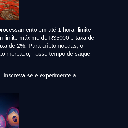
rocessamento em até 1 hora, limite
m limite máximo de R$5000 e taxa de
taxa de 2%. Para criptomoedas, o
 ao mercado, nosso tempo de saque
. Inscreva-se e experimente a