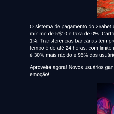
O sistema de pagamento do 26abet o
mínimo de R$10 e taxa de 0%. Cartõ
1%. Transferências bancárias têm pr
tempo é de até 24 horas, com limi
é 30% mais rápido e 95% dos usuári
Aproveite agora! Novos usuários gan
emoção!