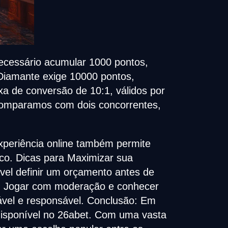
necessário acumular 1000 pontos,
iamante exige 10000 pontos,
a de conversão de 10:1, válidos por
 Comparamos com dois concorrentes,
periência online também permite
co. Dicas para Maximizar sua
vel definir um orçamento antes de
ll. Jogar com moderação e conhecer
ável e responsável. Conclusão: Em
disponível no 26abet. Com uma vasta